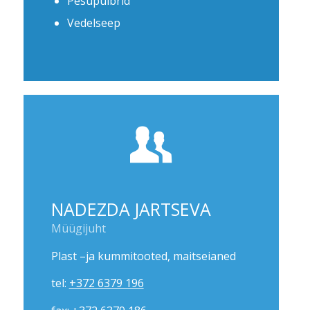
Pesupulbrid
Vedelseep
NADEZDA JARTSEVA
Müügijuht
Plast –ja kummitooted, maitseianed
tel:
+372 6379 196