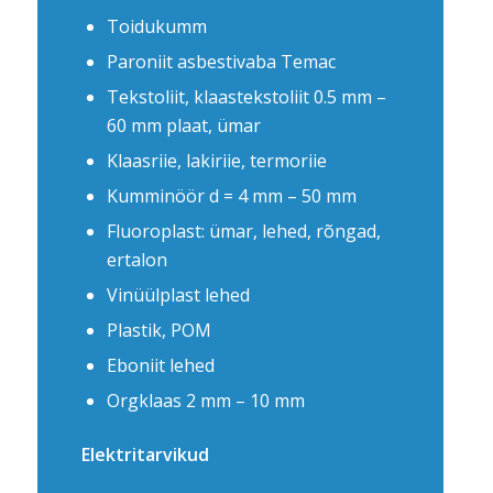
Toidukumm
Paroniit asbestivaba Temac
Tekstoliit, klaastekstoliit 0.5 mm –
60 mm plaat, ümar
Klaasriie, lakiriie, termoriie
Kumminöör d = 4 mm – 50 mm
Fluoroplast: ümar, lehed, rõngad,
ertalon
Vinüülplast lehed
Plastik, POM
Eboniit lehed
Orgklaas 2 mm – 10 mm
Elektritarvikud