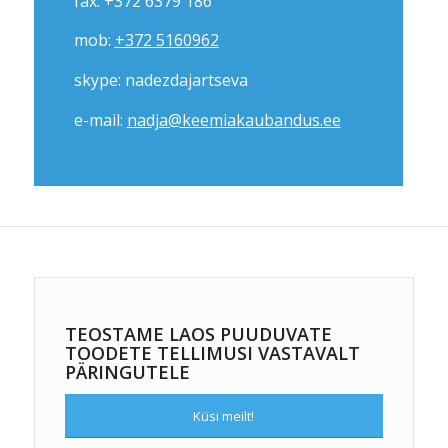
fax: +372 6379 186
mob:
+372 5160962
skype: nadezdajartseva
e-mail:
nadja@keemiakaubandus.ee
TEOSTAME LAOS PUUDUVATE
TOODETE TELLIMUSI VASTAVALT
PÄRINGUTELE
Küsi meilt!