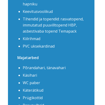
hapniku
Keevitusvoolikud
Tihendid ja topendid: rasvatopend,
immutatud puuvilltopend HBP,
asbestivaba topend Temapack
Kiilrihmad
PVC uksekardinad
Majatarbed
Põrandahari, tänavahari
Käsihari
WC paber
Käterätikud
Prügikottid