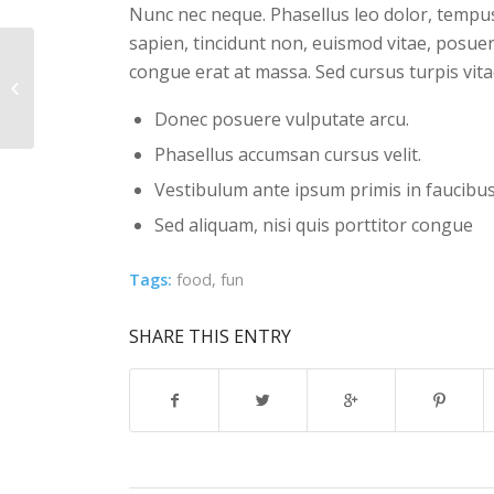
Nunc nec neque. Phasellus leo dolor, tempus n
sapien, tincidunt non, euismod vitae, posue
congue erat at massa. Sed cursus turpis vita
Entry with Post Format
“Video”
Donec posuere vulputate arcu.
Phasellus accumsan cursus velit.
Vestibulum ante ipsum primis in faucibus 
Sed aliquam, nisi quis porttitor congue
Tags:
food
,
fun
SHARE THIS ENTRY