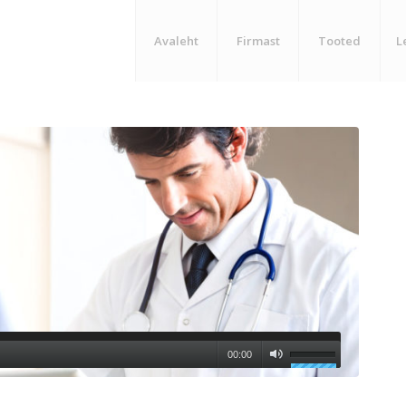
Avaleht
Firmast
Tooted
L
00:00