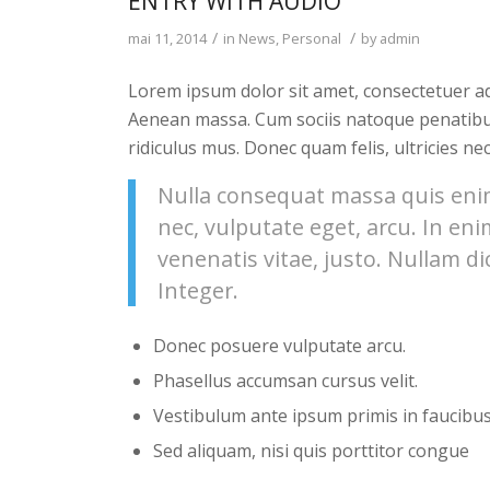
ENTRY WITH AUDIO
/
/
mai 11, 2014
in
News
,
Personal
by
admin
Lorem ipsum dolor sit amet, consectetuer ad
Aenean massa. Cum sociis natoque penatibu
ridiculus mus. Donec quam felis, ultricies ne
Nulla consequat massa quis enim.
nec, vulputate eget, arcu. In eni
venenatis vitae, justo. Nullam di
Integer.
Donec posuere vulputate arcu.
Phasellus accumsan cursus velit.
Vestibulum ante ipsum primis in faucibus 
Sed aliquam, nisi quis porttitor congue